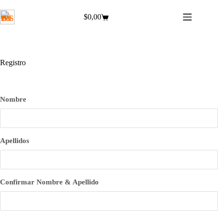
Saltar
al
$
0,00
Carro
contenido
de
compra
Registro
Nombre
Apellidos
Confirmar Nombre & Apellido