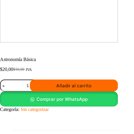
Astronomía Básica
$
20,00
$
50,00
IVA
El
El
precio
precio
Astronomía
original
actual
Añadir al carrito
Básica
era:
es:
cantidad
$50,00.
$20,00.
Comprar por WhatsApp
Categoría:
Sin categorizar