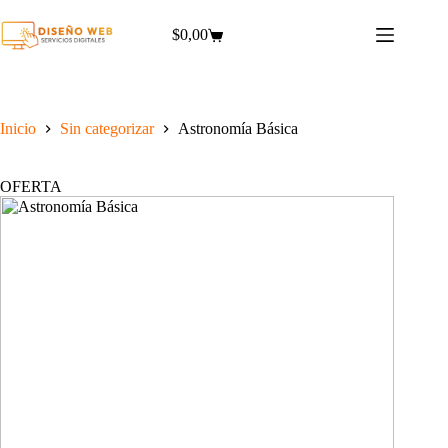
Saltar
al
$
0,00
Carro
contenido
de
compra
Inicio
Sin categorizar
Astronomía Básica
OFERTA