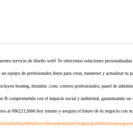
nuestro servicio de diseño web! Te ofrecemos soluciones personalizadas 
n equipo de profesionales listos para crear, mantener y actualizar tu 
incluyen hosting, dominio .com, correos profesionales, panel de admini
o B comprometida con el impacto social y ambiental, garantizando un s
nos al 0962212666 hoy mismo y asegura el futuro de tu negocio con n
riobamba
#loja
#diseñowebecuador
#marketingintegral
#dueñosdenegocio