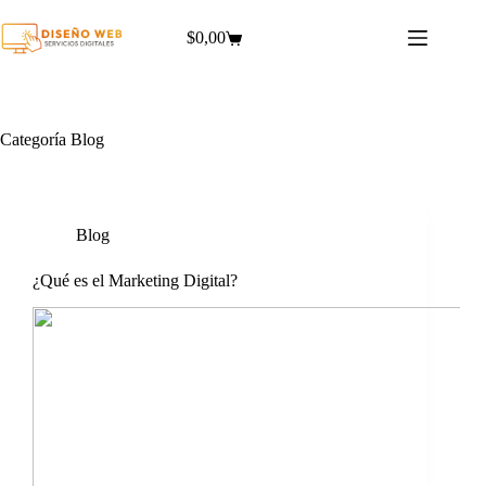
Saltar
al
$
0,00
Carro
contenido
de
compra
Categoría
Blog
Blog
¿Qué es el Marketing Digital?